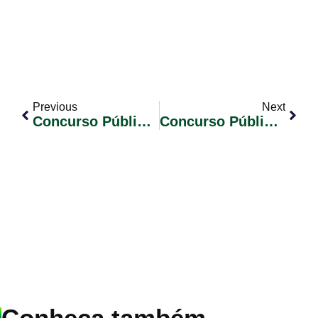
Previous
Next
Concurso Público 02/2023 Convocação De Candidatos Classificados. Edital Nº 46.
Concurso Público 01/2023 Convocação De Candidatos Classificados. Edital Nº 72.
Conheça também