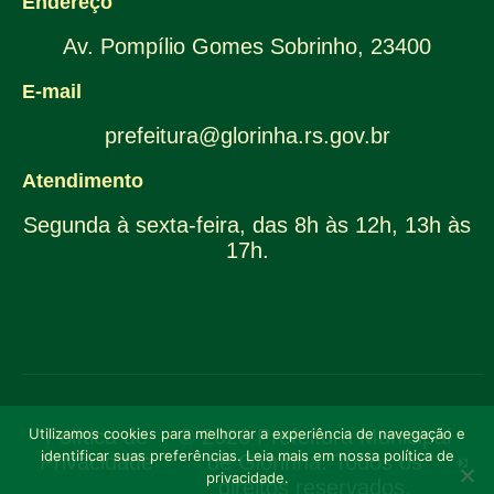
Endereço
Av. Pompílio Gomes Sobrinho, 23400
E-mail
prefeitura@glorinha.rs.gov.br
Atendimento
Segunda à sexta-feira, das 8h às 12h, 13h às
17h.
Utilizamos cookies para melhorar a experiência de navegação e
Política de
© 2026 Prefeitura Municipal
identificar suas preferências. Leia mais em nossa política de
Privacidade
de Glorinha. Todos os
privacidade.
direitos reservados.