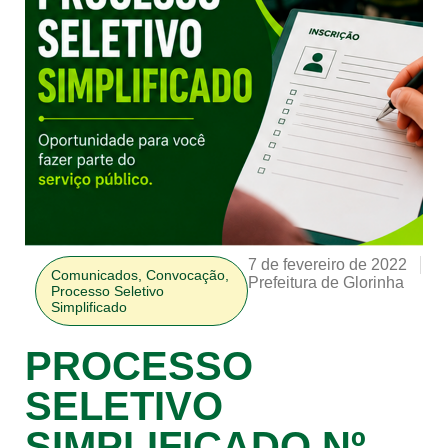
7 de fevereiro de 2022
Comunicados
,
Convocação
,
Prefeitura de Glorinha
Processo Seletivo
Simplificado
PROCESSO
SELETIVO
SIMPLIFICADO Nº