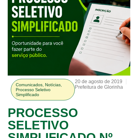
20 de agosto de 2019
Comunicados
,
Notícias
,
Prefeitura de Glorinha
Processo Seletivo
Simplificado
PROCESSO
SELETIVO
SIMPLIFICADO Nº