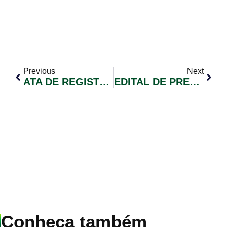
Previous
Next
ATA DE REGISTRO DE PREÇOS Nº 007/2026 PREGÃO ELETRÔNICO Nº 012/2026 PROCESSO ADMINISTRATIVO Nº 1606/2025
EDITAL DE PREGÃO ELETRÔNICO Nº 018/2026
Conheça também