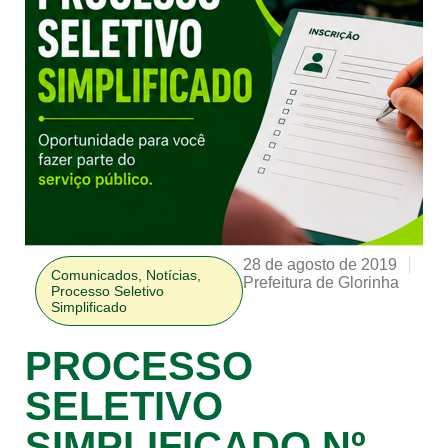
28 de agosto de 2019
Comunicados
,
Notícias
,
Prefeitura de Glorinha
Processo Seletivo
Simplificado
PROCESSO
SELETIVO
SIMPLIFICADO Nº