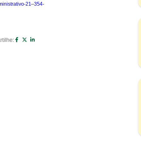
istrativo-21–354-
tilhe: