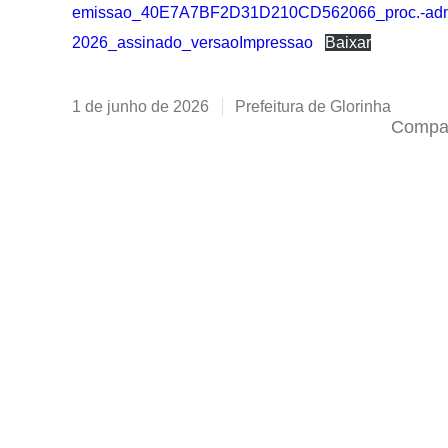
emissao_40E7A7BF2D31D210CD562066_proc.-admin
2026_assinado_versaoImpressao
Baixar
1 de junho de 2026
Prefeitura de Glorinha
Compar