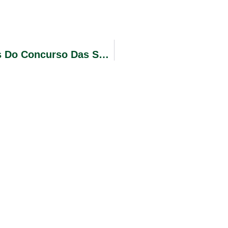
Primeira Reunião Com As Candidatas Do Concurso Das Soberanas Da VI EXPOGLORINHA