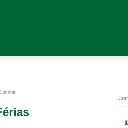
Glorinha
Comp
Férias