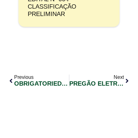
CLASSIFICAÇÃO
PRELIMINAR
Previous
Next
OBRIGATORIEDADE DA EMISSÃO DA NOTA FISCAL ELETRÔNICA (NFS-E)
PREGÃO ELETRÔNICO Nº 047/2019 – EXCLUSIVO PARA ME/EPP