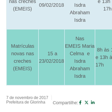
nas creches
e 13h
09/02/2018
Isdra
(EMEIS)
17h
Abraham
Isdra
Nas
Matrículas
EMEIS Maria
8h às 
novas nas
15 a
Celma e
e
13h 
creches
23/02/2018
Isdra
17h
(EMEIS)
Abraham
Isdra
7 de novembro de 2017
Prefeitura de Glorinha
Compartilhe: