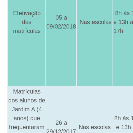
Efetivação
8h às 
05 a
das
Nas escolas
e
13h 
09/02/2018
matrículas
17h
Matrículas
dos alunos de
Jardim A (4
anos) que
8h às 
26 a
frequentaram
Nas escolas
e 13h
29/12/2017