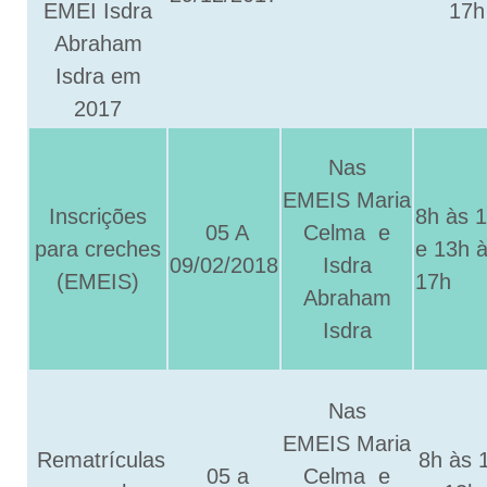
EMEI Isdra
17h
Abraham
Isdra em
2017
Nas
EMEIS
Maria
Inscrições
8h às 
05 A
Celma e
para creches
e 13h 
09/02/2018
Isdra
(EMEIS)
17h
Abraham
Isdra
Nas
EMEIS Maria
Rematrículas
8h às 
05 a
Celma e