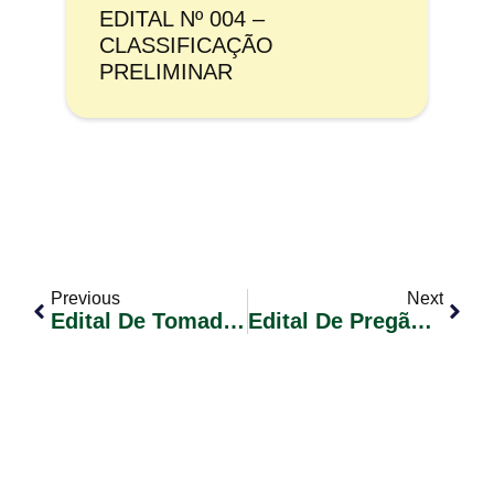
EDITAL Nº 004 –
CLASSIFICAÇÃO
PRELIMINAR
Previous
Next
Edital De Tomada De Preços Nº 013/2023 – Construção De Ponte Em Via Rural (Morro Do Tigre)
Edital De Pregão Eletrônico Nº 037/2023 – Registro De Preços Para A Aquisição De Medicamentos De Uso Humano