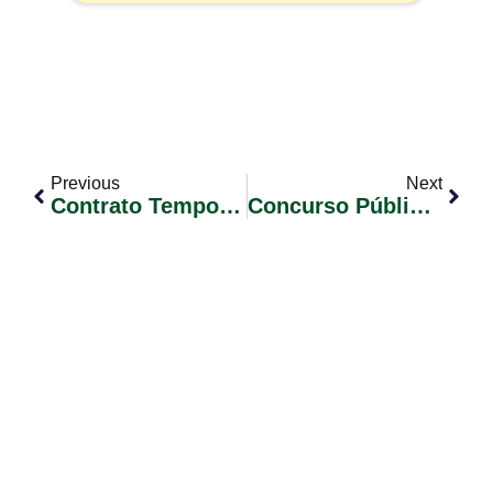
Previous
Next
Contrato Temporário Conforme Lei Municipal Nº 2.336/2024 Edital De Convocação De Candidatos Nº 010/2025.
Concurso Público 02/2023 Convocação De Candidatos Classificados Edital Nº 38.