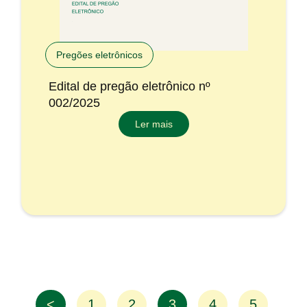
Pregões eletrônicos
Edital de pregão eletrônico nº
002/2025
Ler mais
<
1
2
3
4
5