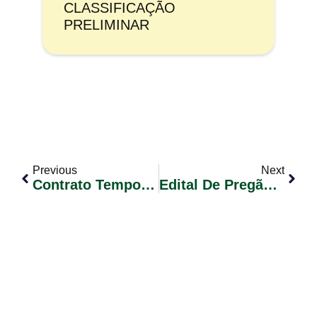
CLASSIFICAÇÃO
PRELIMINAR
Previous
Next
Contrato Temporário Conforme Lei Municipal Nº 2252/2023 – (Concurso Público 01/2019) Edital De Convocação De Candidatos Nº 006/2023
Edital De Pregão Eletrônico Nº 03/2023 – Aquisição De Gás De Cozinha