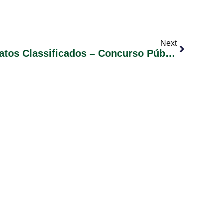
Next
Convocação De Candidatos Classificados – Concurso Público 02/2023 – Edital Nº 10 (Especialista Em Educação: Psicopedagogia)