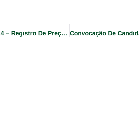
Edital De Pregão Eletrônico Nº 09/2024 – Registro De Preços Para Aquisição De Saibro