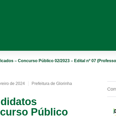
cados – Concurso Público 02/2023 – Edital nº 07 (Profess
ereiro de 2024
Prefeitura de Glorinha
Comp
didatos
ncurso Público