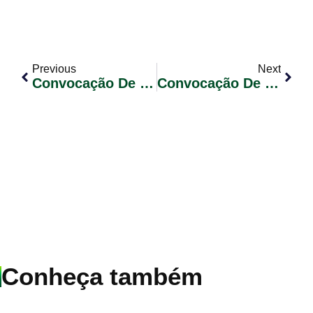
Previous
Next
Convocação De Candidatos Classificados – Concurso Público 02/2023 – Edital Nº 07 (Professor De Ensino Fundamental- Ciências)
Convocação De Candidatos Classificados – Concurso Público 02/2023 – Edital Nº 12 (Especialista Em Educação: Orientador Educacional)
Conheça também