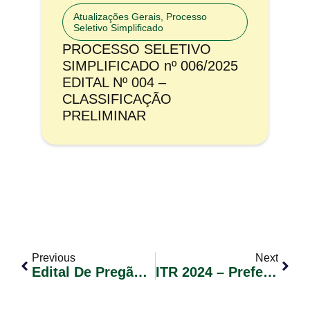
Atualizações Gerais
,
Processo
Seletivo Simplificado
PROCESSO SELETIVO
SIMPLIFICADO nº 006/2025
EDITAL Nº 004 –
CLASSIFICAÇÃO
PRELIMINAR
Previous
Next
Edital De Pregão Eletrônico Nº 034/2024 – Contratação De Empresa Especializada Para Prestação De Serviços Médicos (pediatra E Psiquiatra), No Município De Glorinha/RS
ITR 2024 – Prefeitura Municipal De Glorinha