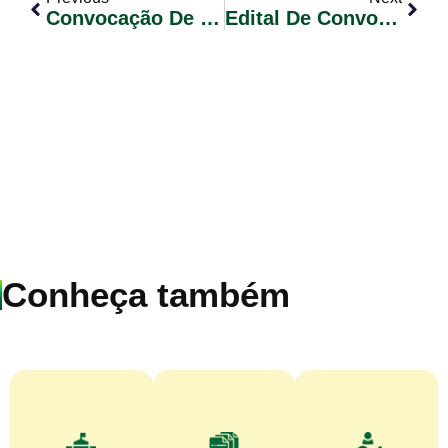
Convocação De Candidatos Classificados – Concurso Público 01/2023 – Edital Nº 55 (Psicólogo)
Edital De Convocação Para Eleição Dos Membros Do Segmento Comunitário Que Comporão Parte Do Conselho Municipal De Turismo Do Município De Glorinha.
Conheça também