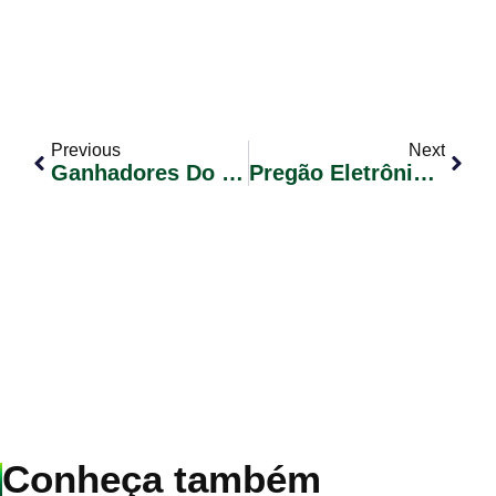
Previous
Next
Ganhadores Do Sorteio Da Nota Fiscal Premiada De Janeiro De 2018
Pregão Eletrônico Nº 006/2018 – RP – Com Cota De 25% Exclusiva Para ME/EPP
Conheça também