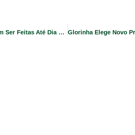
EDUCAÇÃO | Novas Matrículas Devem Ser Feitas Até Dia 27, Rematrículas Nas EMEIs Até Dia 25 E EMEFs Até Dia 26.