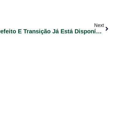
Next
Glorinha Elege Novo Prefeito E Transição Já Está Disponível Para O Novo Governo