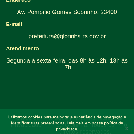
Av. Pompílio Gomes Sobrinho, 23400
E-mail
prefeitura@glorinha.rs.gov.br
Atendimento
Segunda à sexta-feira, das 8h às 12h, 13h às
17h.
Política de
© 2026 Prefeitura Municipal
Utilizamos cookies para melhorar a experiência de navegação e
identificar suas preferências. Leia mais em nossa política de
Privacidade
de Glorinha. Todos os
privacidade.
direitos reservados.