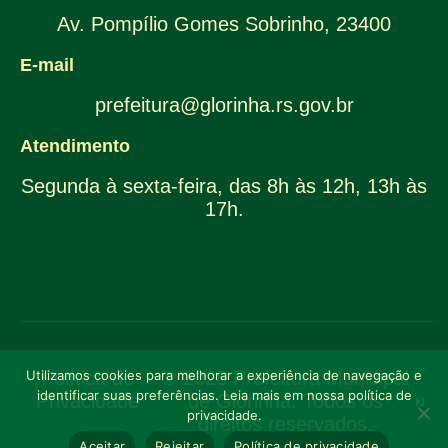
Av. Pompílio Gomes Sobrinho, 23400
E-mail
prefeitura@glorinha.rs.gov.br
Atendimento
Segunda à sexta-feira, das 8h às 12h, 13h às
17h.
Utilizamos cookies para melhorar a experiência de navegação e
Política de
© 2026 Prefeitura Municipal
identificar suas preferências. Leia mais em nossa política de
Privacidade
de Glorinha. Todos os
privacidade.
direitos reservados.
Aceitar
Rejeitar
Política de privacidade