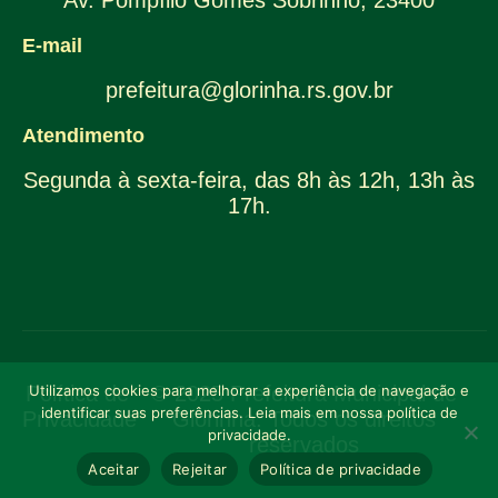
Av. Pompílio Gomes Sobrinho, 23400
E-mail
prefeitura@glorinha.rs.gov.br
Atendimento
Segunda à sexta-feira, das 8h às 12h, 13h às
17h.
Política de
Utilizamos cookies para melhorar a experiência de navegação e
© 2025 Prefeitura Municipal de
identificar suas preferências. Leia mais em nossa política de
Privacidade
Glorinha. Todos os direitos
privacidade.
reservados
Aceitar
Rejeitar
Política de privacidade