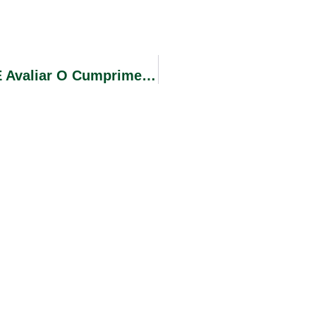
Audiência Pública Para Demonstrar E Avaliar O Cumprimento Das Metas Fiscais Do 2º Quadrimestre De 2017