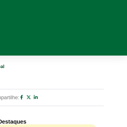
al
artilhe:
Destaques