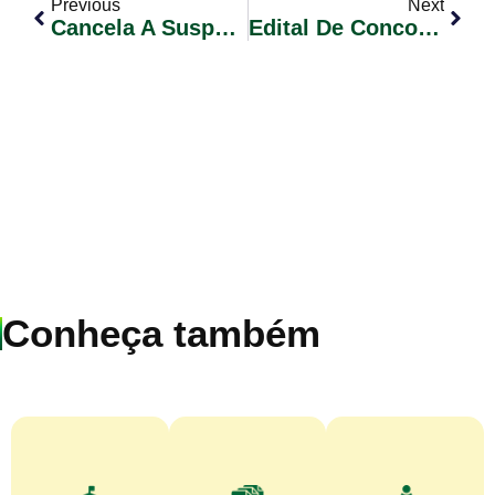
Previous
Next
Cancela A Suspensão Da Convocação De Candidato Classificado – Concurso Público 01/2023 (Agente Administrativo)
Edital De Concorrência Nº 15/2024 – Reforma Do Prédio Onde Está Localizado O Conselho Tutelar
Conheça também